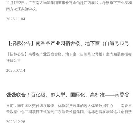
11月1至2日，广东南方物流集团董事长官金仙赴江西泰和，考察旗下产业泰和
南方龙江实验学校。
2025.11.04
【招标公告】南香谷产业园宿舍楼、地下室（自编号12号
楼）室内精装修招标项目公告
【招标公告】南香谷产业园宿舍楼、地下室（自编号12号楼）室内精装修招标
项目公告
2025.07.14
强强联合！百亿级、超大型、国际化、高标准——南香谷
云数据中心未来可期
日前，南中国区交付速度最快、优质客户云集的超大体量数据中心——南香谷
云数据中心二期项目正式签约广东浩云长盛集团。这标志着在增城这块创新沃
土上，数字经济生态圈已经形成，南香谷数字经济高地正在崛起！
2023.12.28