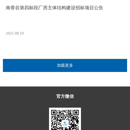
南香谷第四标段厂房主体结构建设招标项目公告
2021.08.19
加载更多
官方微信