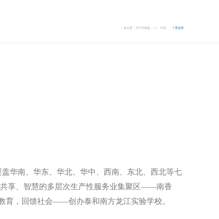
闻
主营业务
产业展望
EN
当前位置：
天行手机版,天行（中国）
>
主营业务
覆盖华南、华东、华北、华中、西南、东北、西北等七
、共享、智慧的多层次生产性服务业集聚区——南香
教育，回馈社会——创办泰和南方龙江实验学校。