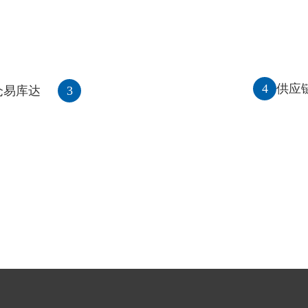
4
供应
仓易库达
3