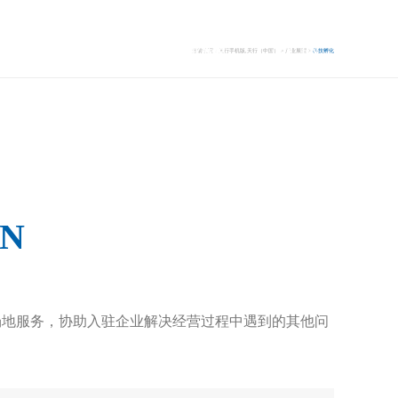
闻
主营业务
产业展望
EN
当前位置：
天行手机版,天行（中国）
>
产业展望
>
科技孵化
ON
地服务，协助入驻企业解决经营过程中遇到的其他问